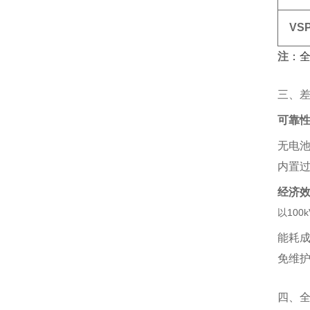
VS
注
‌：
三、
可靠
无电池
内置过
经济
以100
能耗成
免维护
四、