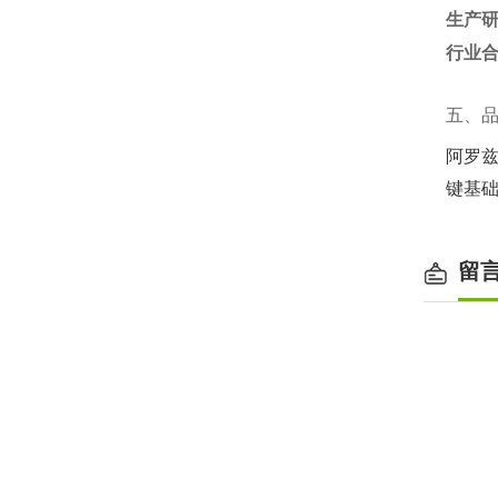
生产
行业
五、
阿罗兹以
键基
留