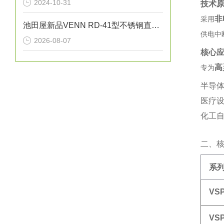
2024-10-31
技术
非
采用‌
池田屋新品VENN RD-41型不锈钢直动式蒸汽减压阀RD41-D-M25正式发布
供电中
2026-08-07
核心
高
专为‌
半导体
医疗
化工自
二、
系
VS
VS