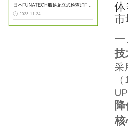
体
日本FUNATECH船越龙立式检查灯FY-18N原装全新
2023-11-24
市
一
技
采用
（
U
降
核