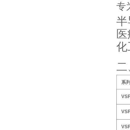
专为
半
医
化
二
系
VS
VS
VS