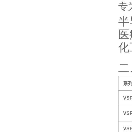
专为
半
医
化
二
系
VS
VS
VS