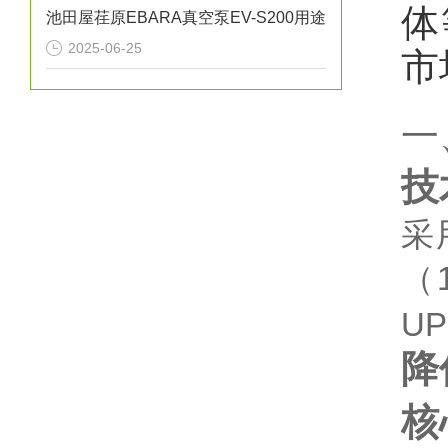
体
池田屋荏原EBARA真空泵EV-S200用途
2025-06-25
市
一
技
采用
（
U
降
核