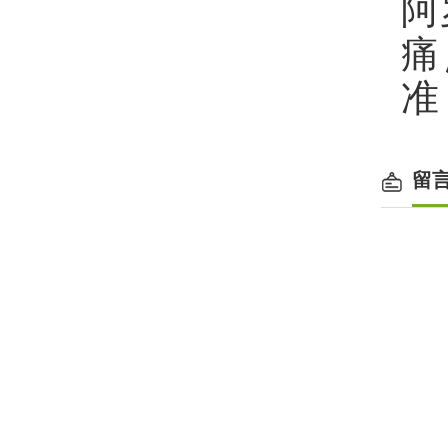
阿
痛
准
留