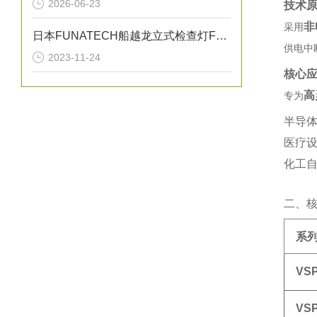
2026-06-23
技术
非
采用‌
日本FUNATECH船越龙立式检查灯FY-18N原装全新
供电中
2023-11-24
核心
高
专为‌
半导体
医疗
化工自
二、
系
VS
VS