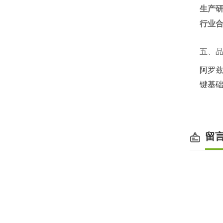
生产
行业
五、
阿罗兹以
键基
留