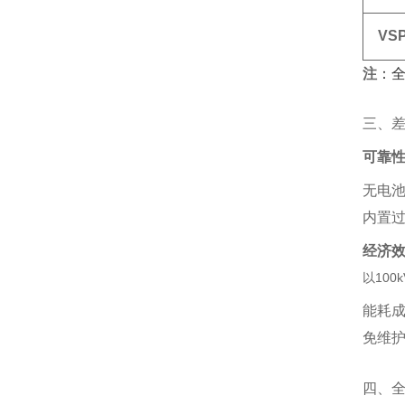
VS
注
‌：
三、
可靠
无电池
内置过
经济
以100
能耗成
免维护
四、