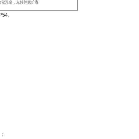
块化冗余，支持并联扩容‌
54。‌
‌；