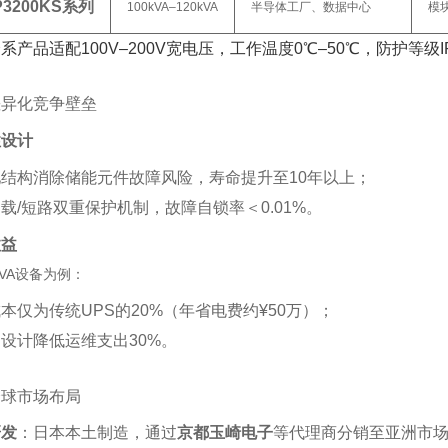
P3200KS系列
100kVA–120kVA
半导体工厂、数据中心
模
全系产品适配100V–200V宽电压，工作温度0℃–50℃，防护等级IP
差异化竞争壁垒
性设计
结构消除储能元件故障风险，寿命提升至10年以上；
载/短路双重保护机制，故障自锁率＜0.01%。‌
效益
kVA设备为例：
本仅为传统UPS的20%（年省电费约¥50万）；
设计降低运维支出30%。‌
全球市场布局
研发
‌：日本本土制造，通过‌
京都玉崎电子
‌等代理商分销至亚洲市场