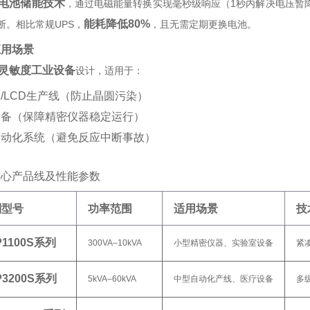
电池储能技术
‌，通过电磁能量转换实现毫秒级响应（1秒内解决电压暂
能耗降低80%
断。相比常规UPS，‌
‌，且无需定期更换电池。‌
应用场景
灵敏度工业设备
‌设计，适用于：
/LCD生产线（防止晶圆污染）
设备（保障精密仪器稳定运行）
动化系统（避免反应中断事故）‌
核心产品线及性能参数
列型号
功率范围
适用场景
技
P1100S系列
300VA–10kVA
小型精密仪器、实验室设备
紧
P3200S系列
5kVA–60kVA
中型自动化产线、医疗设备
多