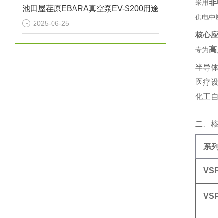
非
采用‌
池田屋荏原EBARA真空泵EV-S200用途
供电中
2025-06-25
核心
高
专为‌
半导体
医疗
化工自
二、
系
VS
VS