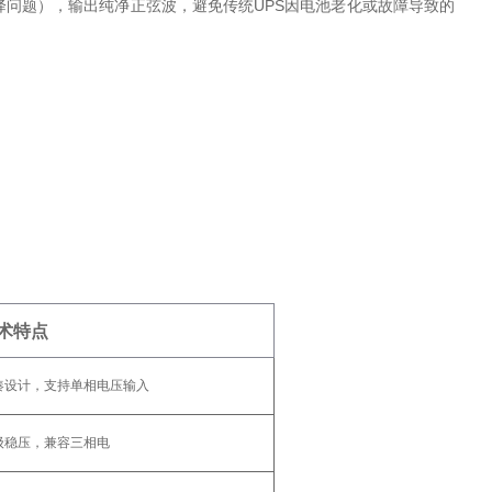
降问题），输出纯净正弦波，避免传统UPS因电池老化或故障导致的
术特点
凑设计，支持单相电压输入
级稳压，兼容三相电