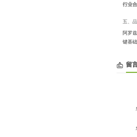
行业
五、
阿罗兹以
键基
留