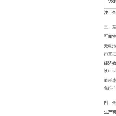
VS
注
‌：
三、
可靠
无电池
内置过
经济
以100
能耗成
免维护
四、
生产