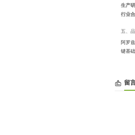
生产
行业
五、
阿罗兹以
键基
留