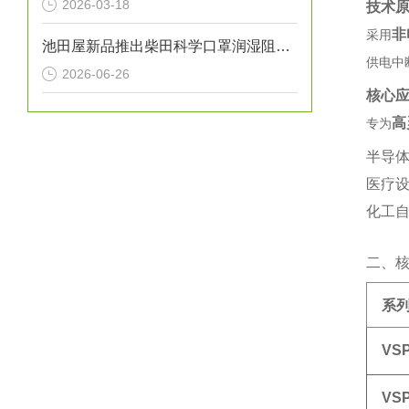
2026-03-18
技术
非
采用‌
池田屋新品推出柴田科学口罩润湿阻力测试仪 WR-9000 参数介绍
供电中
2026-06-26
核心
高
专为‌
半导体
医疗
化工自
二、
系
VS
VS