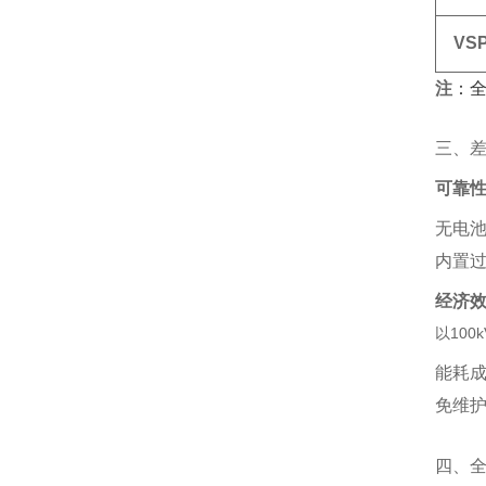
VS
注
‌：
三、
可靠
无电池
内置过
经济
以100
能耗成
免维护
四、