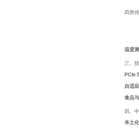
四类传
温度
三、
PCIe 
自适
食品
四、
本土