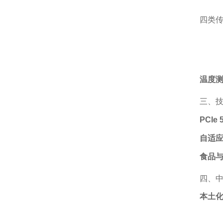
四类传
温度
三、
PCIe 
自适
食品
四、
本土