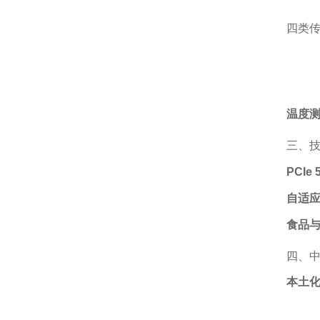
四类传
温度
三、
PCIe 
自适
食品
四、
本土