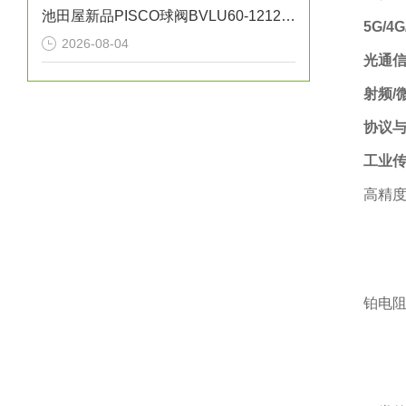
池田屋新品PISCO球阀BVLU60-1212正式发布
5G/4
2026-08-04
光通
射频/
协议
工业
高精度
铂电阻温