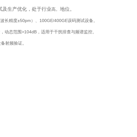
试及生产优化，处于行业
地位‌。
高。
长精度±50pm）、100GE/400GE误码测试设备‌。
频段，动态范围>104dB，适用于干扰排查与频谱监控‌。
单设备射频验证‌。