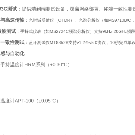
G/3G测试
‌：提供端到端测试设备，覆盖网络部署、终端一致性测
信与高速传输
‌：光时域反射仪（OTDR）、光谱分析仪（如MS9710B/C，波
微波测试
‌：手持式仪表（如MS2724C频谱分析仪）支持9kHz-20GHz
与一致性测试
‌：蓝牙测试仪MT8852B支持v1.2至v5.0协议，10秒完成
传感与自动化
手持温度计HRM系列（±0.30°C）
度计APT-100（±0.05°C）