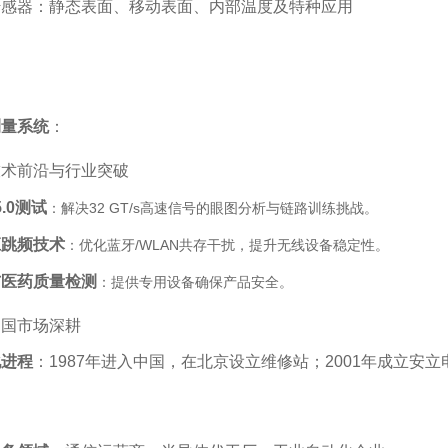
感器：静态表面、移动表面、内部温度及特种应用‌
测量系统
‌：
技术前沿与行业突破
5.0测试
‌：解决32 GT/s高速信号的眼图分析与链路训练挑战‌。
应跳频技术
‌：优化蓝牙/WLAN共存干扰，提升无线设备稳定性‌。
与医药质量检测
‌：提供专用设备确保产品安全‌。
中国市场深耕
化进程
‌：1987年进入中国，在北京设立维修站；2001年成立安