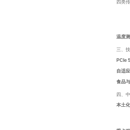
四类传
温度
三、
PCIe 
自适
食品
四、
本土