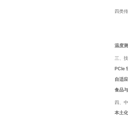
四类传
温度
三、
PCIe 
自适
食品
四、
本土