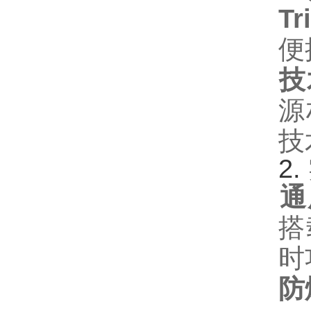
Tr
便
技
源
技
2. ‌
通
搭
时
防