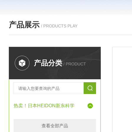
产品展示
/ PRODUCTS PLAY
产品分类
/ PRODUCT
热卖！日本HEIDON新东科学
查看全部产品