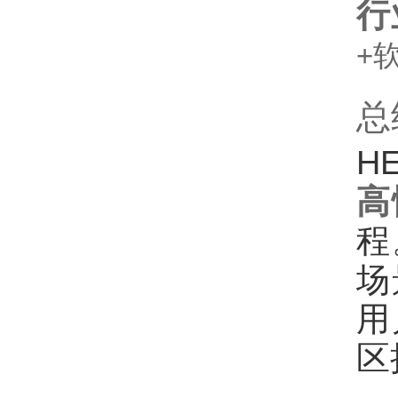
行
+
总
H
高
程
场
用
区