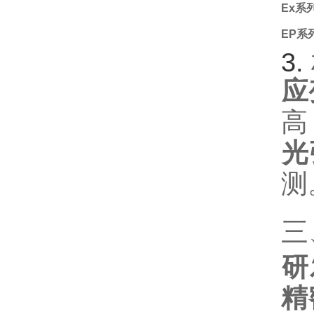
Ex系
EP系
3. ‌
应
高
光
测
三
研
精