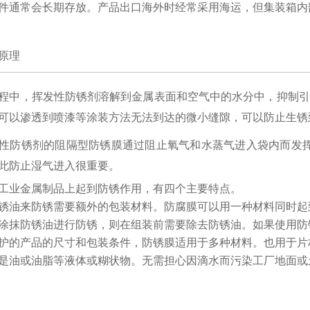
件通常会长期存放。产品出口海外时经常采用海运，但集装箱内
原理
程中，挥发性防锈剂溶解到金属表面和空气中的水分中，抑制引
可以渗透到喷漆等涂装方法无法到达的微小缝隙，可以防止生锈
性防锈剂的阻隔型防锈膜通过阻止氧气和水蒸气进入袋内而发挥防
此防止湿气进入很重要。
工业金属制品上起到防锈作用，有四个主要特点。
锈油来防锈需要额外的包装材料。防腐膜可以用一种材料同时起
涂抹防锈油进行防锈，则在组装前需要除去防锈油。如果使用防
护的产品的尺寸和包装条件，防锈膜适用于多种材料。也用于片
是油或油脂等液体或糊状物。无需担心因滴水而污染工厂地面或