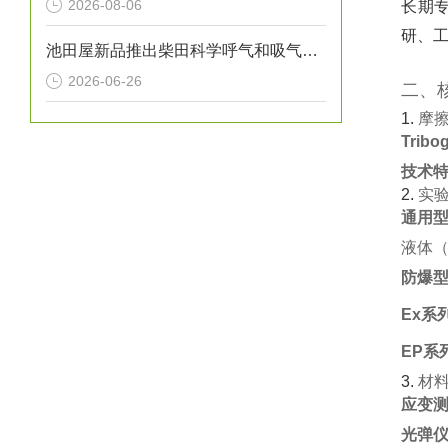
2026-08-06
长期专
研、工
池田屋新品推出柴田科学呼气和吸气阻力测量装置 IER-01 参数介绍
2026-06-26
二、
1. ‌
摩
Trib
技术
2. ‌
实
通用
液体（
防爆
Ex系
EP系
3. ‌
材
应变测
光弹