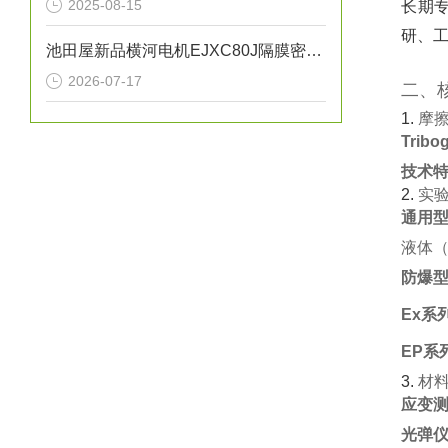
2025-08-15
长期专
研、工
池田屋新品横河电机EJXC80J隔膜密封式差压变送器
2026-07-17
二、
1. ‌
摩
Trib
技术
2. ‌
实
通用
液体（
防爆
Ex系
EP系
3. ‌
材
应变测
光弹