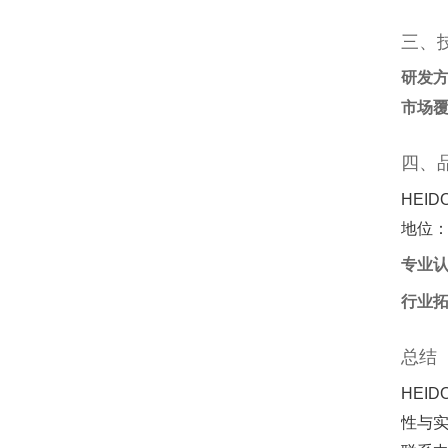
三、
研发
市场
四、
HEID
地位
专业
行业
总结
HEI
性与