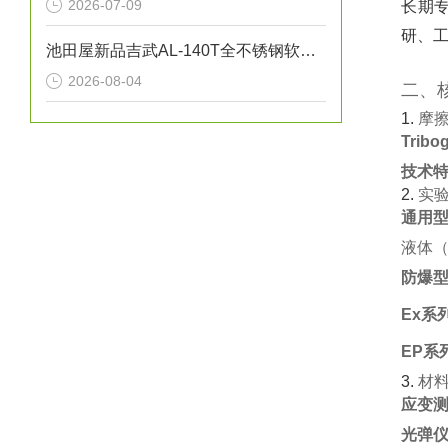
2026-07-09
长期专
研、工
池田屋新品吉武AL-140T全不锈钢软密封安全泄压阀正式发布
2026-08-04
二、
1. ‌
摩
Trib
技术
2. ‌
实
通用
液体（
防爆
Ex系
EP系
3. ‌
材
应变测
光弹