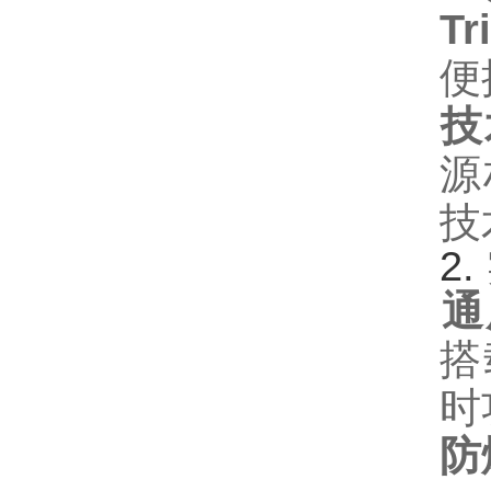
Tr
便
技
源
技
2. ‌
通
搭
时
防