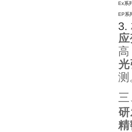
Ex系
EP系
3. ‌
应
高
光
测
三
研
精