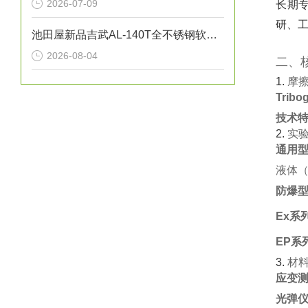
2026-07-09
长期专
研、工
池田屋新品吉武AL-140T全不锈钢软密封安全泄压阀正式发布
2026-08-04
二、
1. ‌
摩
Trib
技术
2. ‌
实
通用
液体（
防爆
Ex系
EP系
3. ‌
材
应变测
光弹