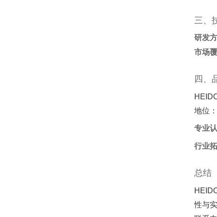
三、
研发
市场
四、
HEID
地位
专业
行业
总结
HEI
性与