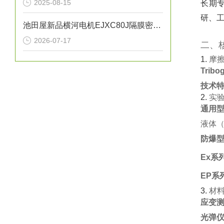
2025-08-15
长期专
研、工
池田屋新品横河电机EJXC80J隔膜密封式差压变送器
2026-07-17
二、
1. ‌
摩
Trib
技术
2. ‌
实
通用
液体（
防爆
Ex系
EP系
3. ‌
材
应变测
光弹