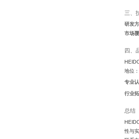
三、
研发
市场
四、
HEID
地位
专业
行业
总结
HEI
性与