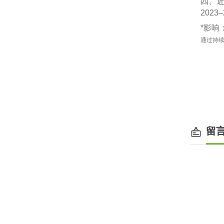
四、
‌20
‌*影
通过持续
留