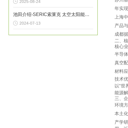
2025-08-24
年实现
池田介绍-SERIC索莱克 太空太阳能灯XC-500HFSS
‌上海
2024-07-13
产品与
‌成都
二、
‌核心业
‌半导
‌真空
‌材料
‌技术优
以“世
能源解
三、
‌环境
‌本土
‌产学