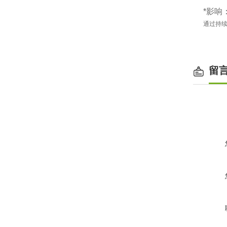
‌*影
通过持续
留