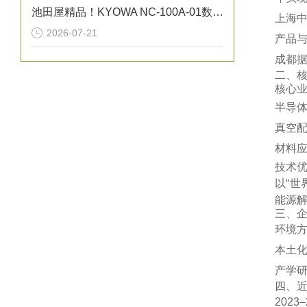
池田屋精品！KYOWA NC-100A-01数字转换单元
‌上海
2026-07-21
产品与
‌成都
二、
‌核心业
‌半导
‌真空
‌材料
‌技术优
以“世
能源解
三、
‌环境
‌本土
‌产学
四、
‌20