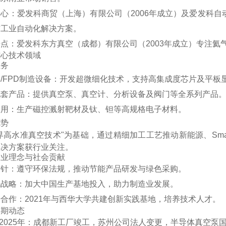
中心‌：爱发科商贸（上海）有限公司（2006年成立）及爱发科
工业自动化解决方案‌。
据点‌：爱发科东方真空（成都）有限公司（2003年成立）专注氦气
核心技术领域
务‌
体/FPD制造设备‌：开发超微细化技术，支持高集成度芯片及平板
配套产品‌：提供真空泵、真空计、分析设备及阀门等全系列产品‌
应用‌：生产磁控溅射靶材及钛、钽等高规格电子材料‌。
势‌
界高水准真空技术"为基础，通过精细加工工艺推动新能源、Smart IC
决方案获行业关注‌。
企业理念与社会贡献
方针‌：遵守环保法规，推动节能产品研发与绿色采购。
化战略‌：加大中国生产基地投入，助力制造业发展‌。
研合作‌：2021年与西华大学共建创新实践基地，培养技术人才‌。
近期动态
23–2025年‌：成都新工厂竣工，苏州公司法人变更，半导体真空泵