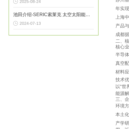
2025-08-24
年实现
池田介绍-SERIC索莱克 太空太阳能灯XC-500HFSS
‌上海
2024-07-13
产品与
‌成都
二、
‌核心业
‌半导
‌真空
‌材料
‌技术优
以“世
能源解
三、
‌环境
‌本土
‌产学