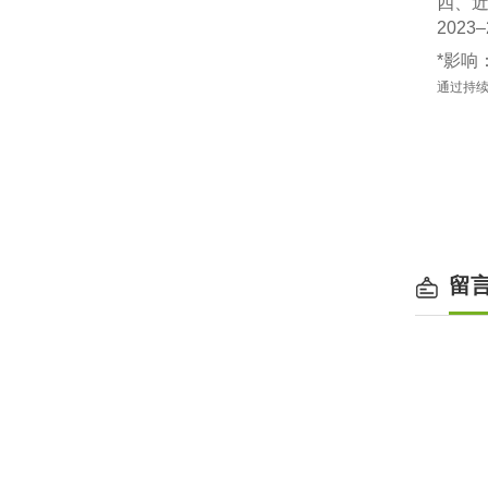
四、
‌20
‌*影
通过持续
留