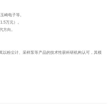
玉崎电子等‌。
.5万元）‌。
代方向‌。
尤其以粉尘计、采样泵等产品的技术
性获科研机构认可‌，
其模