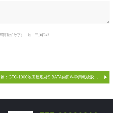
写阿拉伯数字），如：三加四=7
一篇：
GTO-1000池田屋现货SIBATA柴田科学用氟橡胶填料