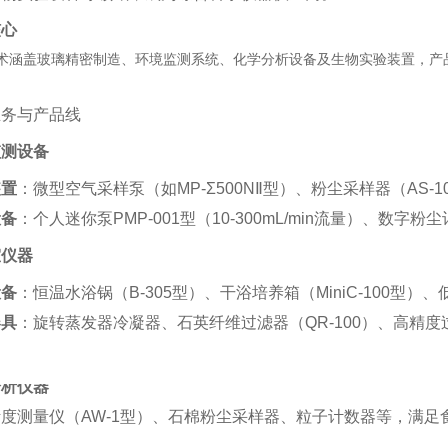
核心
术涵盖玻璃精密制造、环境监测系统、化学分析设备及生物实验装置，产品
业务与产品线
监测设备
装置
‌：微型空气采样泵（如MP-Σ500NⅡ型）、粉尘采样器（AS-
设备
‌：个人迷你泵PMP-001型（10-300mL/min流量）、数字
室仪器
设备
‌：恒温水浴锅（B-305型）、干浴培养箱（MiniC-100型）
器具
‌：旋转蒸发器冷凝器、石英纤维过滤器（QR-100）、高精度过滤器
分析仪器
度测量仪（AW-1型）、石棉粉尘采样器、粒子计数器等，满足