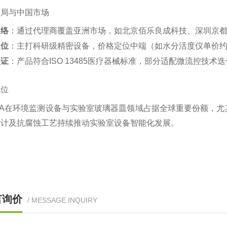
布局与中国市场
网络
‌：通过代理商覆盖亚洲市场，如北京佰乐良成科技、深圳京都
定位
‌：主打科研级精密设备，价格定位中端（如水分活度仪单价约1
认证
‌：产品符合ISO 13485医疗器械标准，部分适配微流控技术迭
地位
ATA在环境监测设备与实验室玻璃器皿领域占据全球重要份额，
计及抗腐蚀工艺持续推动实验室设备智能化发展‌。
言询价
/ MESSAGE INQUIRY