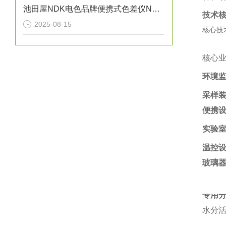
池田屋NDK电色品牌便携式色差仪NF555操作方法
技术
2025-08-15
核心技
核心
环境
采样
便携
实验
温控
玻璃
专用
水分活