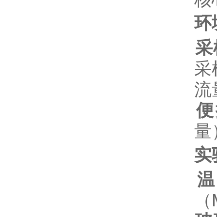
环
采
采
流
便
量
实
温
（