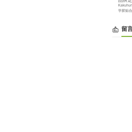
‌品牌
Kaku
学胶贴
留