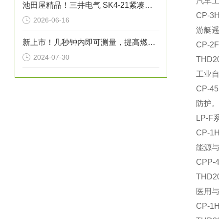
汽车
池田屋精品！三井电气 SK4-21紧凑型单据打印机 参数介绍
‌CP
2026-06-16
游艇
新上市！几秒钟内即可测量，提高燃烧效率！生物质燃料水分仪“HI-700”
‌CP
2024-07-30
‌TH
工业
‌CP
防护
‌LP
‌CP
能源
‌CP
‌TH
医用
‌CP