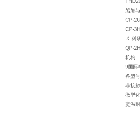
‌TH
船舶
‌CP
‌CP
🔬 
‌QP
机构‌
9国际
各型
‌非接
‌微型
‌宽温