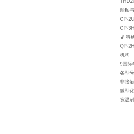
‌TH
船舶
‌CP
‌CP
🔬 
‌QP
机构‌
9国际
各型
‌非接
‌微型
‌宽温