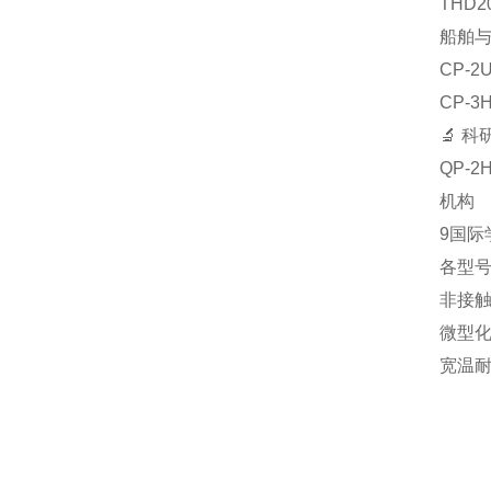
‌TH
船舶
‌CP
‌CP
🔬 
‌QP
机构‌
9国际
各型
‌非接
‌微型
‌宽温