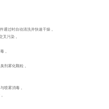
工件通过时自动清洗并快速干燥 。
交叉污染 。
毒 。
臭剂雾化颗粒 。
与喷雾消毒 。
 。