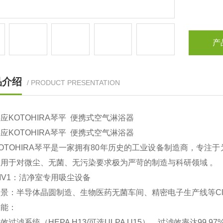
产
品介绍
/ PRODUCT PRESENTATION
应KOTOHIRA琴平 便携式空气淋浴器
应KOTOHIRA琴平 便携式空气淋浴器
OTOHIRA琴平‌是一家拥有80年历史的工业设备制造商，专
用于对微尘、无菌、无污染要求极为严苛的制造与科研领域 。
-MV1：洁净室专用吸尘设备
场景‌：半导体晶圆制造、生物医药无菌车间、精密电子生产线等Class 
能‌：
过滤系统（HEPA H13/可选ULPA U15），过滤效率达‌99.97%@