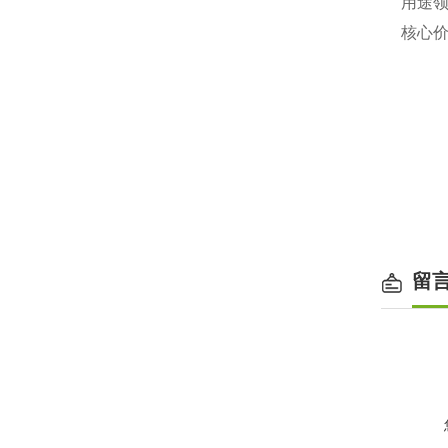
‌用途
‌核心
留