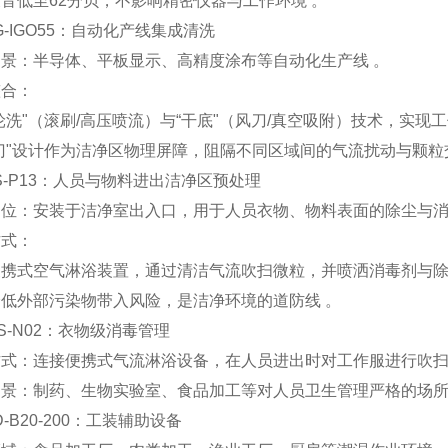
音低至‌62分贝‌，不影响精密仪器与工作环境 。
KPG-IGO55：自动化产线集成清洗
场景‌：半导体、平板显示、高精度涂布等自动化生产线 。
合‌：
轮洗"（滚刷/高压喷流）与“干底"（风刀/真空吸附）技术，实现
门"设计作为洁净区物理屏障，阻隔不同区域间的气流扰动与颗粒
KAS-P13：人员与物料进出洁净区预处理
定位‌：安装于洁净室出入口，用于人员衣物、物料表面的除尘与消
式‌：
便携式空气淋浴装置，通过清洁气流吹扫微粒，并喷洒消毒剂与除
低外部污染物带入风险，是洁净环境的道防线 。
KWS-N02：衣物级消毒管理
方式‌：连接便携式气流淋浴设备，在人员进出时对工作服进行吹扫
场景‌：制药、生物实验室、食品加工等对人员卫生管理严格的场所
BD-B20-200：工装辅助设备