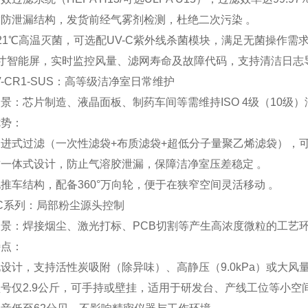
防泄漏结构，发货前经气雾剂检测，杜绝二次污染 。
21℃高温灭菌，可选配UV-C紫外线杀菌模块，满足无菌操作需求
寸智能屏，实时监控风量、滤网寿命及故障代码，支持清洁日志导
KTV-CR1-SUS：高等级洁净室日常维护
场景‌：芯片制造、液晶面板、制药车间等需维持ISO 4级（10级
势‌：
进式过滤（一次性滤袋+布质滤袋+超低分子量聚乙烯滤袋），可捕获‌99.
一体式设计，防止气溶胶泄漏，保障洁净室压差稳定 。
推车结构，配备360°万向轮，便于在狭窄空间灵活移动 。
KDC系列：局部粉尘源头控制
场景‌：焊接烟尘、激光打标、PCB切割等产生高浓度微粒的工艺环
点‌：
设计，支持活性炭吸附（除异味）、高静压（9.0kPa）或大风量（6.
号仅‌2.9公斤‌，可手持或壁挂，适用于研发台、产线工位等小空