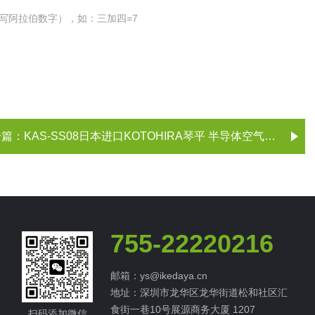
写阿拉伯数字），如：三加四=7
一篇：
KAS-SS08日本进口KOTOHIRA琴平 半导体空气淋浴器
755-22220216
邮箱：ys@ikedaya.cn
地址：深圳市龙华区龙华街道松和社区汇
食街一巷10号展源商务大厦 1207
扫码添加微信