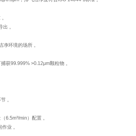
 。
出 。
）洁净环境的场所 。
999% >0.12μm颗粒物‌ 。
节 。
5m³/min）配置 。
间作业 。