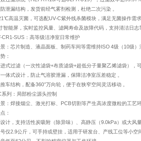
防泄漏结构，发货前经气雾剂检测，杜绝二次污染 。
21℃高温灭菌，可选配UV-C紫外线杀菌模块，满足无菌操作需求
寸智能屏，实时监控风量、滤网寿命及故障代码，支持清洁日志导
KTV-CR1-SUS：高等级洁净室日常维护
场景‌：芯片制造、液晶面板、制药车间等需维持ISO 4级（10级
势‌：
进式过滤（一次性滤袋+布质滤袋+超低分子量聚乙烯滤袋），可捕获‌99.
一体式设计，防止气溶胶泄漏，保障洁净室压差稳定 。
推车结构，配备360°万向轮，便于在狭窄空间灵活移动 。
KDC系列：局部粉尘源头控制
场景‌：焊接烟尘、激光打标、PCB切割等产生高浓度微粒的工艺环
点‌：
设计，支持活性炭吸附（除异味）、高静压（9.0kPa）或大风量（6.
号仅‌2.9公斤‌，可手持或壁挂，适用于研发台、产线工位等小空