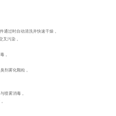
工件通过时自动清洗并快速干燥 。
交叉污染 。
毒 。
臭剂雾化颗粒 。
与喷雾消毒 。
 。