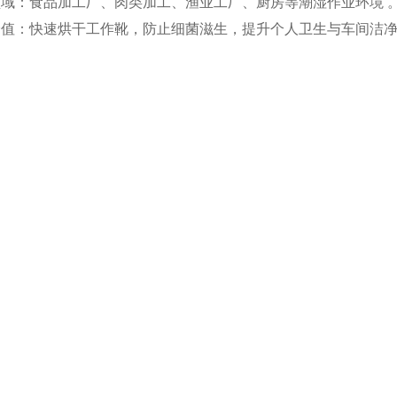
领域‌：食品加工厂、肉类加工、渔业工厂、厨房等潮湿作业环境 
价值‌：快速烘干工作靴，防止细菌滋生，提升个人卫生与车间洁净