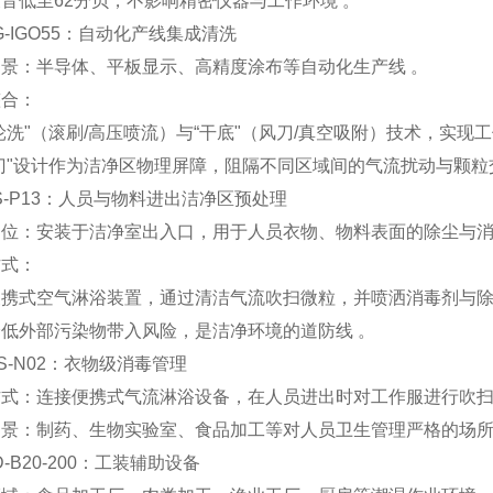
音低至‌62分贝‌，不影响精密仪器与工作环境 。
KPG-IGO55：自动化产线集成清洗
场景‌：半导体、平板显示、高精度涂布等自动化生产线 。
合‌：
轮洗"（滚刷/高压喷流）与“干底"（风刀/真空吸附）技术，实现
门"设计作为洁净区物理屏障，阻隔不同区域间的气流扰动与颗粒
KAS-P13：人员与物料进出洁净区预处理
定位‌：安装于洁净室出入口，用于人员衣物、物料表面的除尘与消
式‌：
便携式空气淋浴装置，通过清洁气流吹扫微粒，并喷洒消毒剂与除
低外部污染物带入风险，是洁净环境的道防线 。
KWS-N02：衣物级消毒管理
方式‌：连接便携式气流淋浴设备，在人员进出时对工作服进行吹扫
场景‌：制药、生物实验室、食品加工等对人员卫生管理严格的场所
BD-B20-200：工装辅助设备