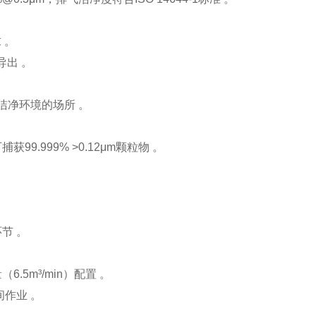
 。
出 。
）洁净环境的场所 。
999% >0.12μm颗粒物‌ 。
节 。
5m³/min）配置 。
间作业 。