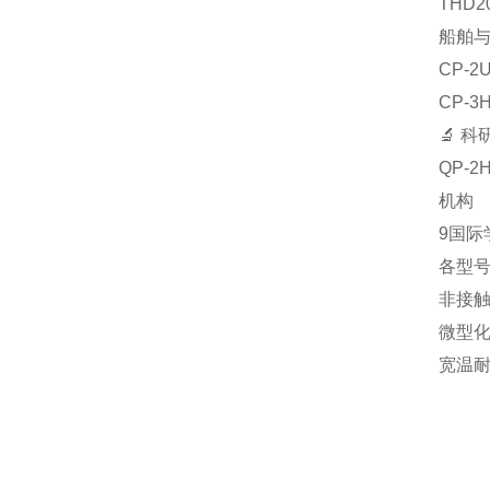
‌TH
船舶
‌CP
‌CP
🔬 
‌QP
机构‌
9国际
各型
‌非接
‌微型
‌宽温