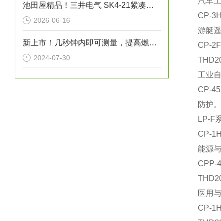
汽车
池田屋精品！三井电气 SK4-21紧凑型单据打印机 参数介绍
‌CP
2026-06-16
游艇
新上市！几秒钟内即可测量，提高燃烧效率！生物质燃料水分仪“HI-700”
‌CP
2024-07-30
‌TH
工业
‌CP
防护
‌LP
‌CP
能源
‌CP
‌TH
医用
‌CP