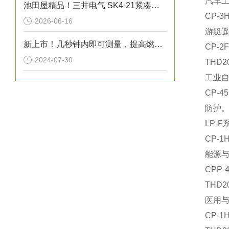
汽车
池田屋精品！三井电气 SK4-21紧凑型单据打印机 参数介绍
‌CP
2026-06-16
游艇
新上市！几秒钟内即可测量，提高燃烧效率！生物质燃料水分仪“HI-700”
‌CP
2024-07-30
‌TH
工业
‌CP
防护
‌LP
‌CP
能源
‌CP
‌TH
医用
‌CP