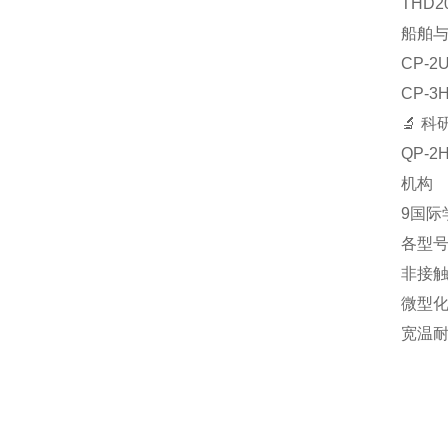
‌TH
船舶
‌CP
‌CP
🔬 
‌QP
机构‌
9国际
各型
‌非接
‌微型
‌宽温