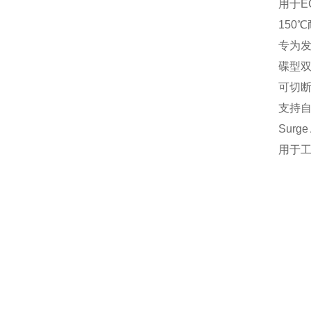
用于E
‌150
专为发
‌碟型双
可切
支持
‌Sur
用于