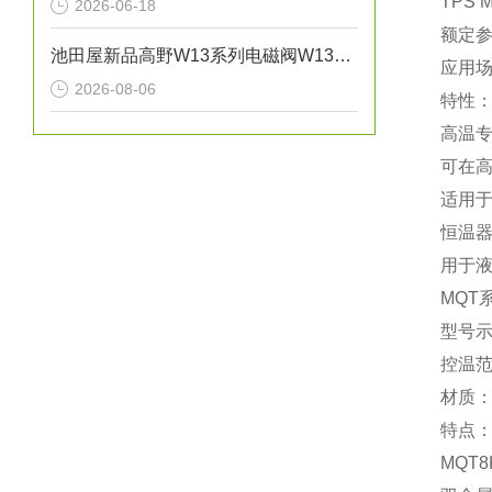
‌TPS 
2026-06-18
额定参数：
池田屋新品高野W13系列电磁阀W13X-25A正式发布
应用
2026-08-06
特性：
‌高温
可在‌
适用
恒温器
用于
‌MQ
型号示例
控温范围
材质：
特点：
‌MQ