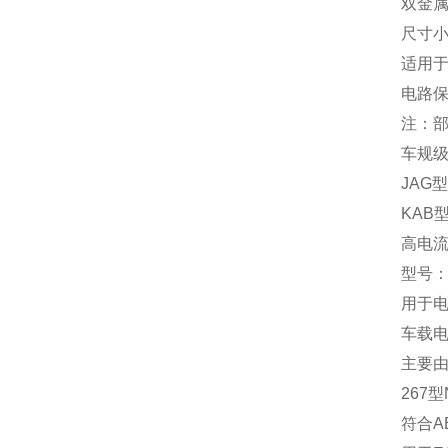
双金属
尺寸小
适用
电路保
注：部
‌车规
‌JA
‌KA
‌高电
型号：‌J
用于
车载电
主要由
‌267
符合A