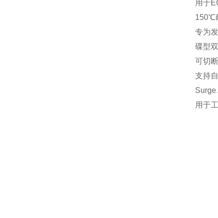
用于E
‌150
专为发
‌碟型双
可切
支持
‌Sur
用于