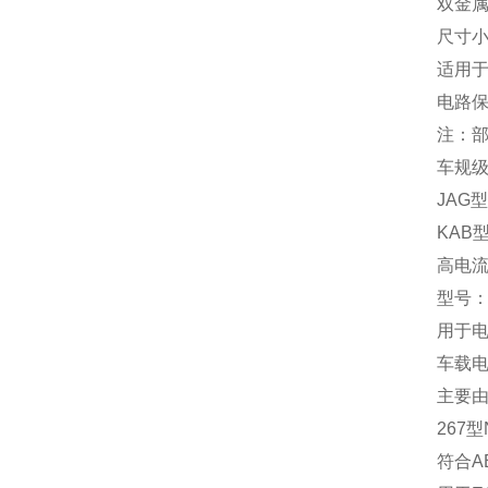
双金属
尺寸小
适用
电路保
注：部
‌车规
‌JA
‌KA
‌高电
型号：‌J
用于
车载电
主要由
‌267
符合A