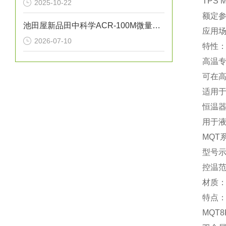
‌TPS 
2025-10-22
额定参数：
池田屋新品田中科学ACR-100M微量残碳含量测试仪
应用
2026-07-10
特性：
‌高温
可在‌
适用
恒温器
用于
‌MQ
型号示例
控温范围
材质：
特点：
‌MQ