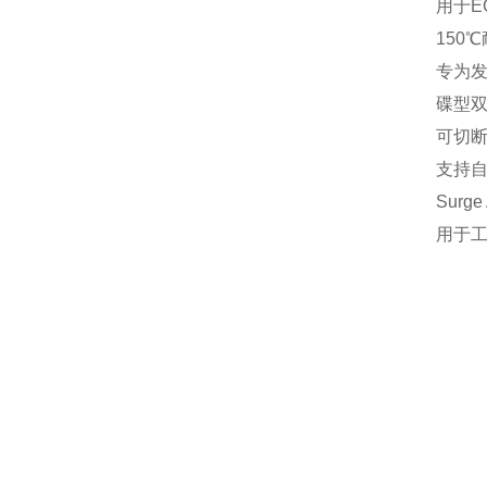
用于E
‌150
专为发
‌碟型双
可切
支持
‌Sur
用于