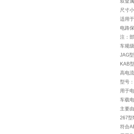
双金属
尺寸小
适用
电路保
注：部
‌车规
‌JA
‌KA
‌高电
型号：‌J
用于
车载电
主要由
‌267
符合A