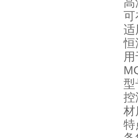
‌
可
适
恒
用
‌
型
控温
材
特