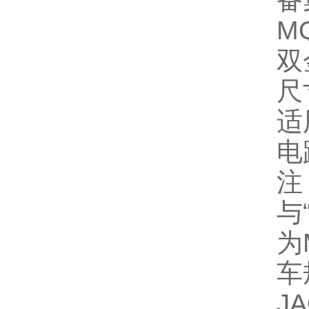
备
‌
双
尺
适
电
注
与
为
‌
‌