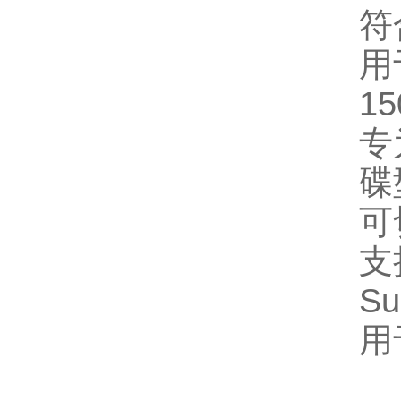
符
用
‌
专
‌
可
支
‌
用