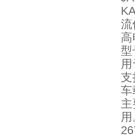
‌
流
‌
型号
用
支
车
主
用
‌