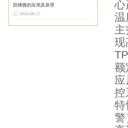
心
防锈膜的应用及原理
温
2024-06-17
主
现
‌T
额定
应
控
特
警