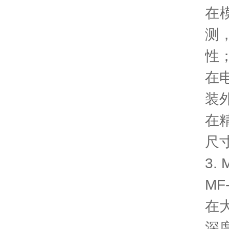
在
测
性
在
装
在
尺
3.
M
在
深