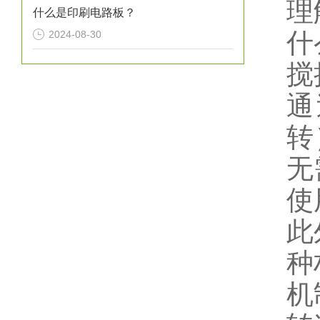
理
什么是印刷电路板？
什
2024-08-30
搅
通
转
无
使
此
种
机