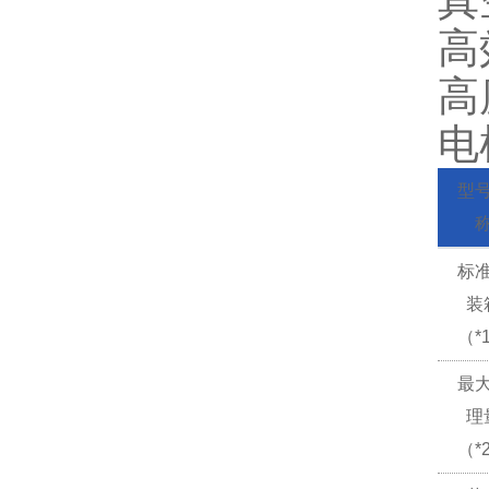
真
高
高
电
型
标
装
（*
最
理
（*