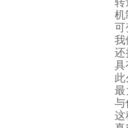
转
机
可
我
还
具
此
最
与
这