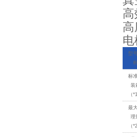
真
高
高
电
型
标
装
（*
最
理
（*