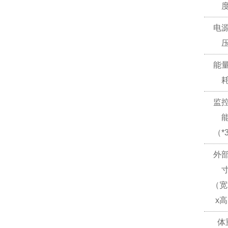
电
能
监
（*
外
（宽
x
体