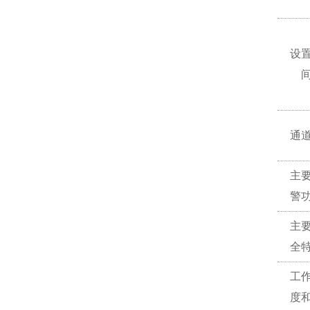
设
通
主
警
主
全
工
度