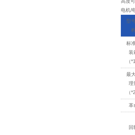
高度
电机/
型
标
装
（*
最
理
（*
革
回