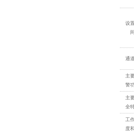
设
通
主
警
主
全
工
度