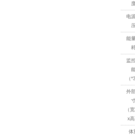
电
能
监
（*
外
（宽
x
体