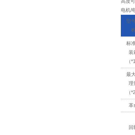
高度
电机/
型
标
装
（*
最
理
（*
革
回