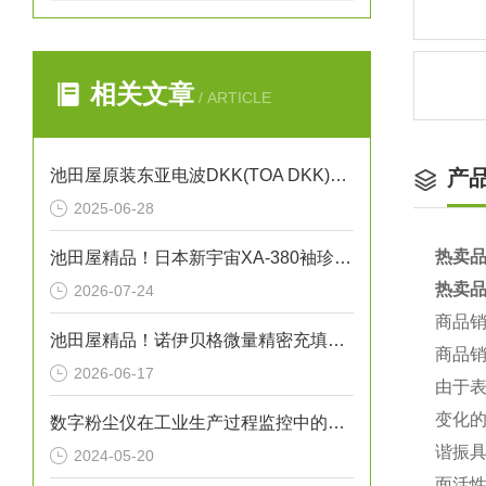
相关文章
/ ARTICLE
池田屋原装东亚电波DKK(TOA DKK)多用水质计MM-43X
产
2025-06-28
热卖品
池田屋精品！日本新宇宙XA-380袖珍型可燃气体探测器
热卖品
2026-07-24
商品
池田屋精品！诺伊贝格微量精密充填点胶机 VPA07 参数介绍
商品
2026-06-17
由于
变化
数字粉尘仪在工业生产过程监控中的应用
谐振具
2024-05-20
面活