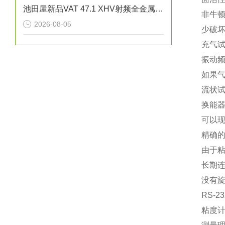
池田屋新品VAT 47.1 XHV射频全金属闸阀47146-CE44正式发布
非牛
2026-08-05
少破
充气
振动频
如果气
流状
换能器
可以
精确
由于粘
长期
没有旋
RS-2
粘度计