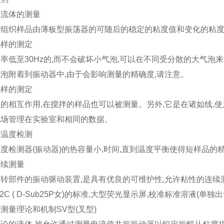
顿流体的测量
坏组织样品由薄板型振荡器的可随后的稳定的粘度值和变化的粘
试样的测定
率低至30Hz的,而不会破坏小气泡,可以在不同受分散的大气泡
泡附着到振动器中,由于会影响测量的精确度,请注意。
试样的测定
的相互作用,在搅拌的样品也可以被测量。另外,它是在诸如线,
现场管理在实验室和相同的数据。
的温度检测
度检测器(振动器)的热容量小,时间,直到温度平衡使得短样品的
连续测量
转部件的振动驱动装置,是具有优良的可维护性,允许粘性的连续
32C ( D-Sub25P女)的标准,大型荧光显示屏,校准标准溶液(单独出
测量理论和机制SV型(叉型)