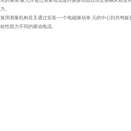
理论的液体,被允许通过测量电流值共振振动器以恒定振幅从粘度
阻力。
簧用测量机构音叉通过安装-一个电磁驱动单 元的中心到共鸣板
粘性阻力不同的驱动电流,