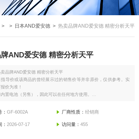
> >
日本AND爱安德
>
热卖品牌AND爱安德 精密分析天平
牌AND爱安德 精密分析天平
热卖品牌AND爱安德 精密分析天平
售指导价或该商品的曾经展示过的销售价等并非原价，仅供参考。实
厂报价为准！
用内置电池（另售），因此可以在任何地方使用。
/ EK-200i / EK-300i / EK-410i / EK-610i 为圆板
号：
GF-6002A
厂商性质：
经销商
间：
2026-07-17
访问量：
455