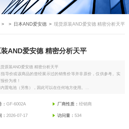
> >
日本AND爱安德
>
现货原装AND爱安德 精密分析天平
装AND爱安德 精密分析天平
现货原装AND爱安德 精密分析天平
售指导价或该商品的曾经展示过的销售价等并非原价，仅供参考。实
厂报价为准！
用内置电池（另售），因此可以在任何地方使用。
/ EK-200i / EK-300i / EK-410i / EK-610i 为圆板
号：
GF-6002A
厂商性质：
经销商
间：
2026-07-17
访问量：
534