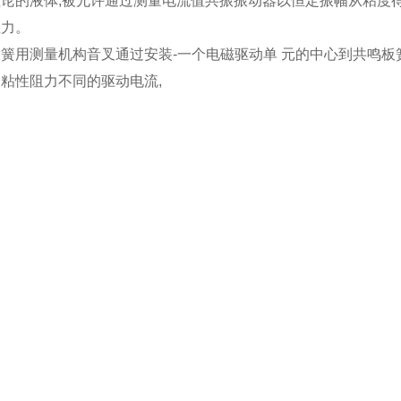
理论的液体,被允许通过测量电流值共振振动器以恒定振幅从粘度
阻力。
簧用测量机构音叉通过安装-一个电磁驱动单 元的中心到共鸣板
粘性阻力不同的驱动电流,