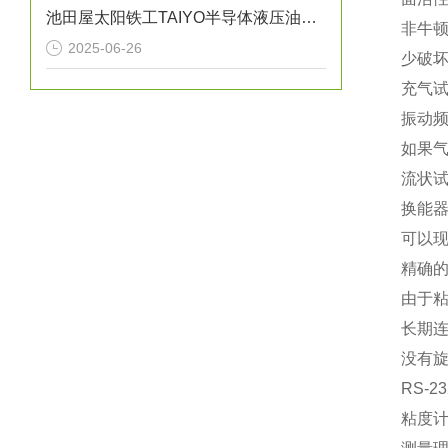
池田屋太阳铁工TAIYO半导体液压油缸用途
非牛
2025-06-26
少破
充气
振动频
如果气
流状
换能器
可以
精确
由于粘
长期
没有旋
RS-2
粘度计