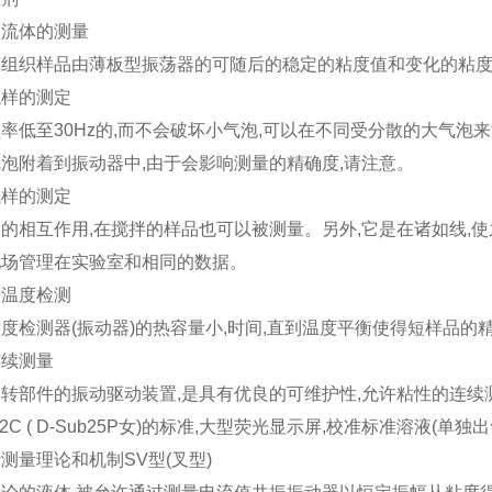
顿流体的测量
坏组织样品由薄板型振荡器的可随后的稳定的粘度值和变化的粘
试样的测定
率低至30Hz的,而不会破坏小气泡,可以在不同受分散的大气泡
泡附着到振动器中,由于会影响测量的精确度,请注意。
试样的测定
的相互作用,在搅拌的样品也可以被测量。另外,它是在诸如线,
现场管理在实验室和相同的数据。
的温度检测
度检测器(振动器)的热容量小,时间,直到温度平衡使得短样品的
连续测量
转部件的振动驱动装置,是具有优良的可维护性,允许粘性的连续
32C ( D-Sub25P女)的标准,大型荧光显示屏,校准标准溶液(单独出
测量理论和机制SV型(叉型)