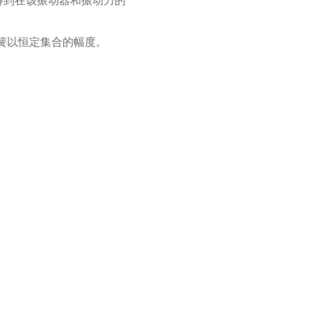
得到在该振动器和振动力的
簧以恒定集合的幅度。