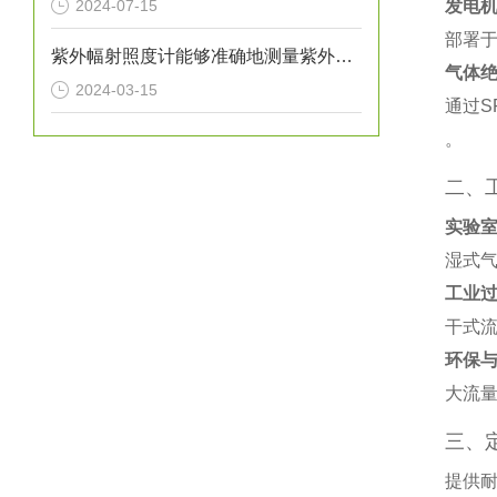
2024-07-15
发电
部署
紫外幅射照度计能够准确地测量紫外线的辐射强度
气体
2024-03-15
通过S
。
二、
实验
湿式气
工业
干式流
环保
大流量
三、
提供耐