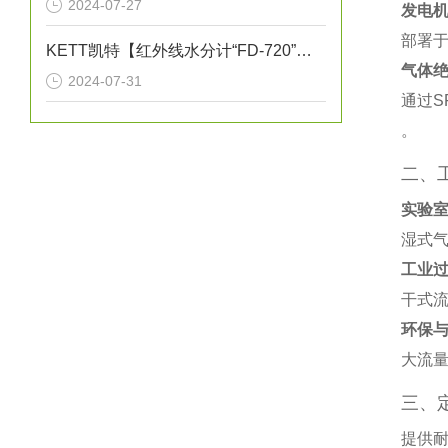
2024-07-27
发电
部署
KETT凯特【红外线水分计“FD-720”的特点】《红外线水分仪测量实例》
气体
2024-07-31
通过S
。
二、
实验
湿式气
工业
干式流
环保
大流量
三、
提供耐