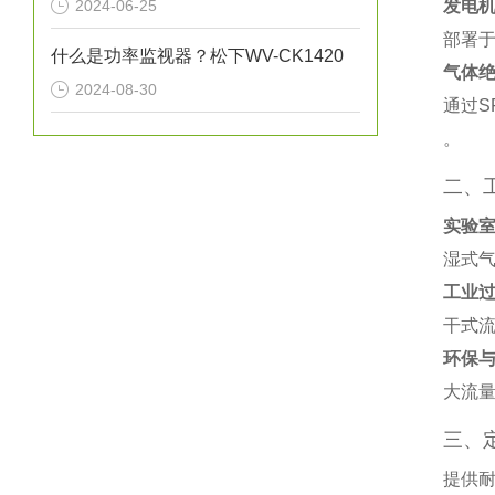
2024-06-25
发电
部署
什么是功率监视器？松下WV-CK1420
气体
2024-08-30
通过S
。
二、
实验
湿式气
工业
干式流
环保
大流量
三、
提供耐