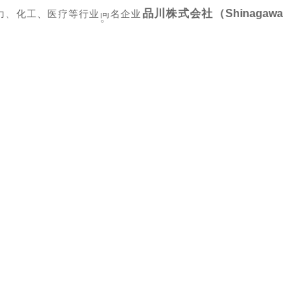
品川株式会社（Shinagawa
力、化工、医疗等行业
同名企业‌
。