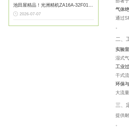
部署
池田屋精品！光洲精机ZA16A-32F01自动Z轴平台技术参数
气体
2026-07-07
通过S
。
二、
实验
湿式气
工业
干式流
环保
大流量
三、
提供耐
。