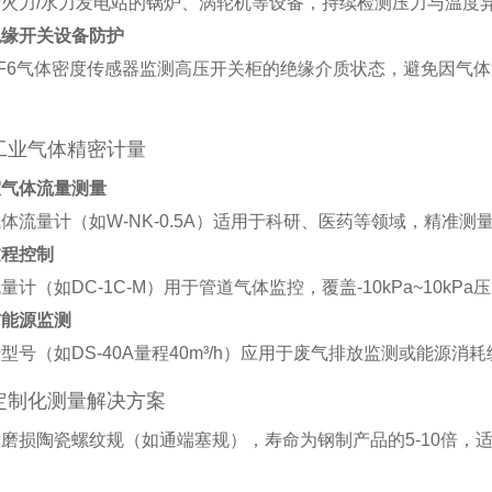
于火力/水力发电站的锅炉、涡轮机等设备，持续检测压力与温度
绝缘开关设备防护
F6气体密度传感器监测高压开关柜的绝缘介质状态，避免因气
工业气体精密计量
室气体流量测量
体流量计（如W-NK-0.5A）适用于科研、医药等领域，精准测
过程控制
量计（如DC-1C-M）用于管道气体监控，覆盖-10kPa~10k
与能源监测
型号（如DS-40A量程40m³/h）应用于废气排放监测或能源消耗
定制化测量解决方案
磨损陶瓷螺纹规（如通端塞规），寿命为钢制产品的5-10倍，