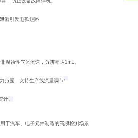
异常，防止设备故障停机。
体泄漏引发电弧短路
量非腐蚀性气体流速，分辨率达1mL。
。
Pa压力范围，支持生产线流量调节
统计
。
适用于汽车、电子元件制造的高频检测场景