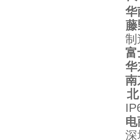
华
藤
制
富
华
南
北
IP
电
深