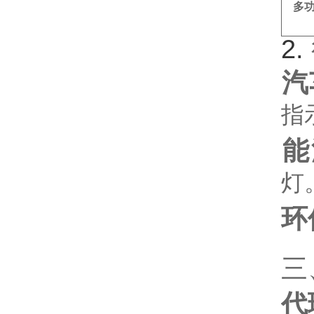
多
2. ‌
汽
指
能
灯‌
环
三
代