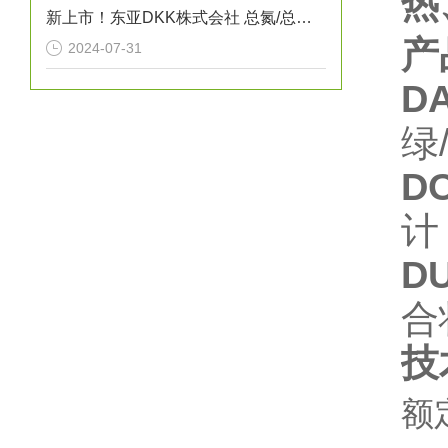
热
新上市！东亚DKK株式会社 总氮/总磷/COD自动测定装置“NPW-400型”
产
2024-07-31
D
绿
D
计
D
合
技
额