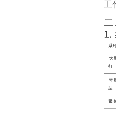
工
二
1. ‌
系
大
灯
环
型
紧