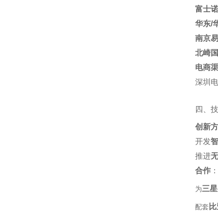
富士
华东/
南京
北崎
电商
深圳电
四、
创新
开发‌
推进‌
合作
‌
三星
为‌
比
配套‌