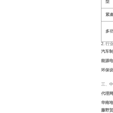
型
紧
多
2. ‌
行
汽车
能源
环保
三、
代理
华南
藤野