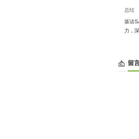
总结
坂诘SA
力，深
留