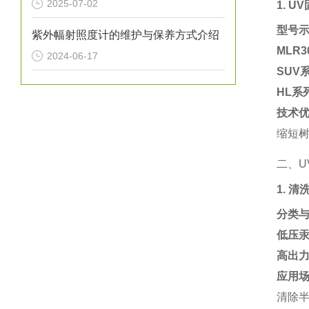
2025-07-02
1. 
型号
紫外幅射照度计的维护与保养方式介绍
MLR3
2024-06-17
SUV
HL系
技术
缩短树
二、U
1. 清
分类
低压
高出
应用
清除半