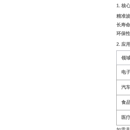
1. 
精准
长寿
环保
2. 
领
电
汽
食
医
如需具